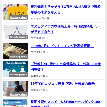
複利効果を活かそう！3万円のNISA積立で資産
形成の未来を考える
Uncategorized
2025年10月13日
エヌビディアの株価急上昇：時価総額4兆ドル
が見えてきた！
Uncategorized
2025年10月6日
2025年8月にビットコインが最高値更新！
2025年9月29日
Uncategorized
【朗報】SBI雪だるま全世界株式、残高3000億
円突破！
Uncategorized
2025年9月26日
15年間のコツコツ投資で築いた家族の未来
2025年9月26日
Uncategorized
長期投資のススメ：S＆P500とナスダック100