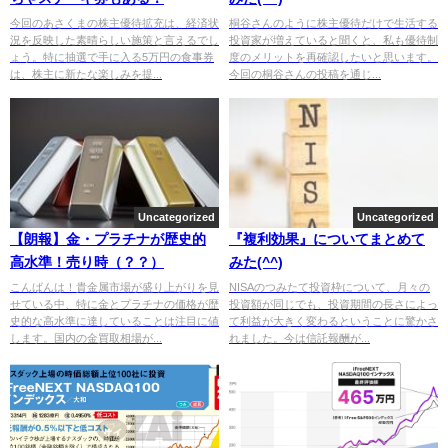
今回のあさくまの株主優待拡充は、経済状
桐谷さんのように株主優待だけで生活する
況を反映した素晴らしい施策と言えるでし
投資家が増えていると聞くと、私も優待制
ょう。特に抽選で手に入る5万円の食事券
度のメリットを再確認したいと思います。
は、株主に新たな楽しみを提...
今回の桐谷さんの投稿を通じ...
Uncategorized
Uncategorized
【朗報】金・プラチナが歴史的
『複利効果』についてまとめて
高水準！売り時（？？）
みた(^^)
こんばんは！貴金属市場が盛り上がりを見
NISAのつみたて投資枠について、月々の
せている中、特に金とプラチナの価格が歴
投資額が同じでも、投資期間の長さによっ
史的な高水準に達していることは注目に値
て利益が大きく変わるということに驚かさ
します。国内の金買取相場が...
れました。今は信託報酬が...