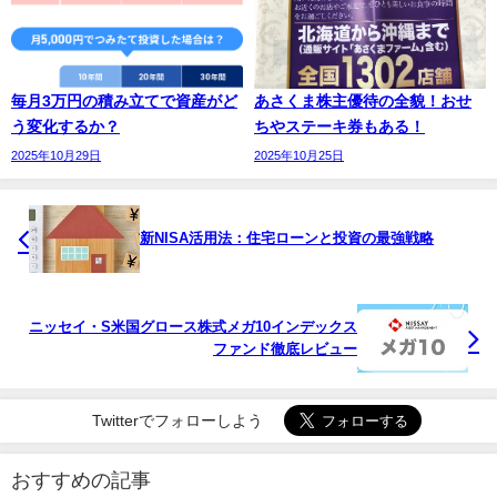
毎月3万円の積み立てで資産がど
あさくま株主優待の全貌！おせ
う変化するか？
ちやステーキ券もある！
2025年10月29日
2025年10月25日
新NISA活用法：住宅ローンと投資の最強戦略
ニッセイ・S米国グロース株式メガ10インデックス
ファンド徹底レビュー
Twitterでフォローしよう
おすすめの記事