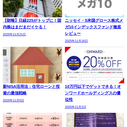
【朗報】日経225がトップに！国
ニッセイ・S米国グロース株式メ
内株はまだまだイケる！
ガ10インデックスファンド徹底
レビュー
2025年11月21日
2025年11月16日
新NISA活用法：住宅ローンと投
10万円以下でゲットできる！オ
資の最強戦略
ンワードホールディングスの優
位性
2025年11月5日
2025年11月2日