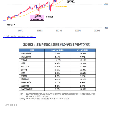
（出典 media.rakuten-sec.net）
（出典 dime.jp）