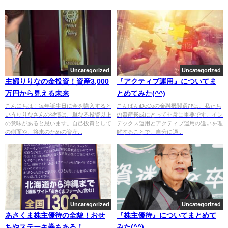
Uncategorized
Uncategorized
主婦りりなの金投資！資産3,000
『アクティブ運用』についてま
万円から見える未来
とめてみた(^^)
こんにちは！毎年誕生日に金を購入すると
こんばんiDeCoの金融機関選びは、私たち
いうりりなさんの習慣は、単なる投資以上
の資産形成にとって非常に重要です。イン
の意味があると思います。自己投資として
デックス運用とアクティブ運用の違いを理
の側面や、将来のための資産...
解することで、自分に適...
Uncategorized
Uncategorized
あさくま株主優待の全貌！おせ
『株主優待』についてまとめて
ちやステーキ券もある！
みた(^^)