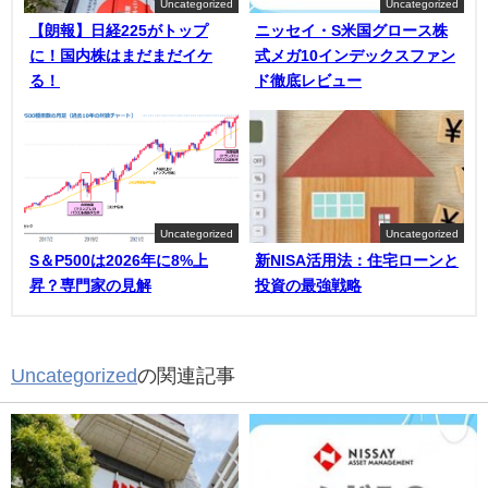
Uncategorized
Uncategorized
【朗報】日経225がトップ
ニッセイ・S米国グロース株
に！国内株はまだまだイケ
式メガ10インデックスファン
る！
ド徹底レビュー
Uncategorized
Uncategorized
S＆P500は2026年に8%上
新NISA活用法：住宅ローンと
昇？専門家の見解
投資の最強戦略
Uncategorized
の関連記事