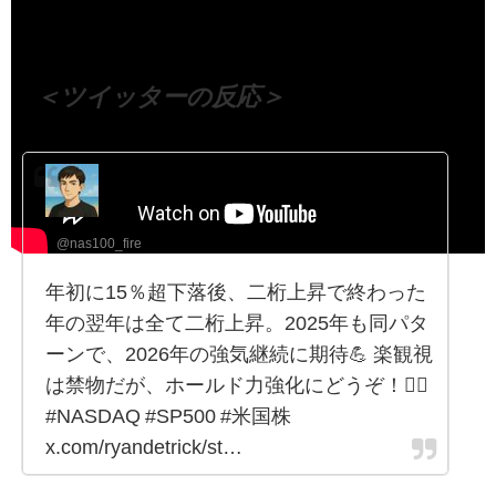
（出典 Youtube）
＜ツイッターの反応＞
子持ちFIRE目指すマン👶 | レバナス運用
中
@nas100_fire
年初に15％超下落後、二桁上昇で終わった
年の翌年は全て二桁上昇。2025年も同パタ
ーンで、2026年の強気継続に期待💪 楽観視
は禁物だが、ホールド力強化にどうぞ！🙋‍♂️
#NASDAQ #SP500 #米国株
x.com/ryandetrick/st…