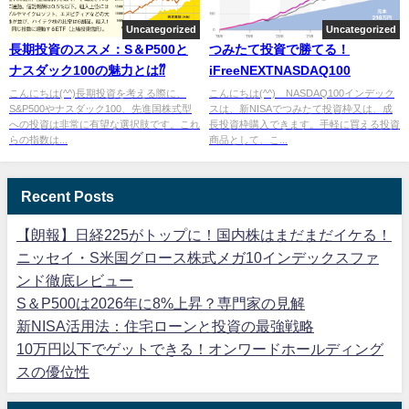
Uncategorized
Uncategorized
長期投資のススメ：S＆P500と
つみたて投資で勝てる！
ナスダック100の魅力とは⁇
iFreeNEXTNASDAQ100
こんにちは(^^)長期投資を考える際に、
こんにちは(^^) NASDAQ100インデック
S&P500やナスダック100、先進国株式型
スは、新NISAでつみたて投資枠又は、成
への投資は非常に有望な選択肢です。これ
長投資枠購入できます。手軽に買える投資
らの指数は...
商品として、こ...
Recent Posts
【朗報】日経225がトップに！国内株はまだまだイケる！
ニッセイ・S米国グロース株式メガ10インデックスファ
ンド徹底レビュー
S＆P500は2026年に8%上昇？専門家の見解
新NISA活用法：住宅ローンと投資の最強戦略
10万円以下でゲットできる！オンワードホールディング
スの優位性