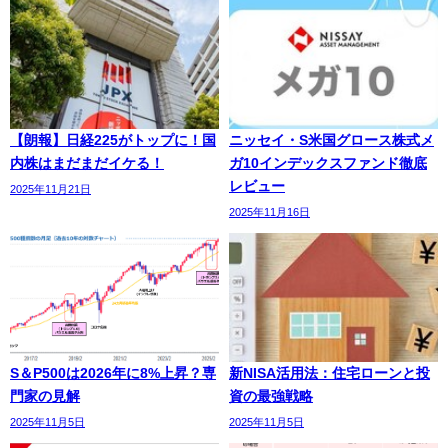
【朗報】日経225がトップに！国
ニッセイ・S米国グロース株式メ
内株はまだまだイケる！
ガ10インデックスファンド徹底
レビュー
2025年11月21日
2025年11月16日
S＆P500は2026年に8%上昇？専
新NISA活用法：住宅ローンと投
門家の見解
資の最強戦略
2025年11月5日
2025年11月5日