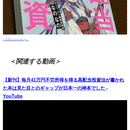
（出典 tk.ismcdn.jp）
＜関連する動画＞
【新刊】毎月41万円不労所得を得る高配当投資法が書かれ
た本は見た目とのギャップが日本一の神本でした -
YouTube