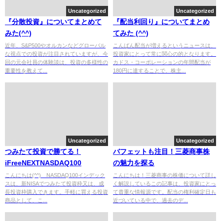
Uncategorized
Uncategorized
『分散投資』についてまとめて
『配当利回り』についてまとめ
みた(^^)
てみた (^^)
近年、S&P500やオルカンなどグローバル
こんばん配当が増えるというニュースは、
な視点での投資が注目されていますが、今
投資家にとって常に関心の的となります。
回の元会社員の体験談は、投資の多様性の
カドス・コーポレーションの年間配当が
重要性を教えて...
180円に達することで、株主...
Uncategorized
Uncategorized
つみたて投資で勝てる！
バフェットも注目！三菱商事株
iFreeNEXTNASDAQ100
の魅力を探る
こんにちは(^^) NASDAQ100インデック
こんにちは！三菱商事の株価について詳し
スは、新NISAでつみたて投資枠又は、成
く解説しているこの記事は、投資家にとっ
長投資枠購入できます。手軽に買える投資
て貴重な情報源です。配当の権利確定日も
商品として、こ...
近づいている中で、過去のデ...