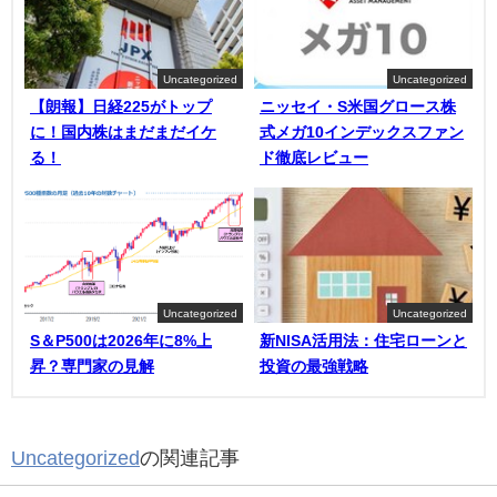
Uncategorized
Uncategorized
【朗報】日経225がトップ
ニッセイ・S米国グロース株
に！国内株はまだまだイケ
式メガ10インデックスファン
る！
ド徹底レビュー
Uncategorized
Uncategorized
S＆P500は2026年に8%上
新NISA活用法：住宅ローンと
昇？専門家の見解
投資の最強戦略
Uncategorized
の関連記事