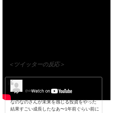
（出典 Youtube）
＜ツイッターの反応＞
satoshi okamura
@shitoshi7
なのなのさんが未来を感じる投資をやった
結果すごい成長したなあ〜1年前ぐらい前に