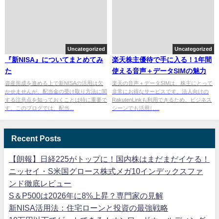
Uncategorized
Uncategorized
『新NISA』についてまとめてみ
楽天株主優待で手に入る！1年間
た
使える音声＋データSIMの魅力
資産形成を進める上で新NISAの活用は欠
楽天の音声＋データSIMは、株主にとって
かせませんが、配当金の受け取り方法に関
非常にお得なサービスです。法人向けの
する注意点を知っておくことは特に重要で
RakutenLinkも利用できるため、ビジネス
す。このブログでは、配当...
シーンでも活用し...
Recent Posts
【朗報】日経225がトップに！国内株はまだまだイケる！
ニッセイ・S米国グロース株式メガ10インデックスファ
ンド徹底レビュー
S＆P500は2026年に8%上昇？専門家の見解
新NISA活用法：住宅ローンと投資の最強戦略