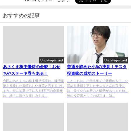
おすすめの記事
Uncategorized
Uncategorized
あさくま株主優待の全貌！おせ
普通を諦めた小5の決意！テスタ
ちやステーキ券もある！
投資家の成功ストーリー
今回のあさくまの株主優待拡充は、経済状
こんにちは。小学５年で「普通の人生」を
況を反映した素晴らしい施策と言えるでし
諦める決断を下したテスタさんの背後に
ょう。特に抽選で手に入る5万円の食事券
は、並々ならぬ努力と情熱がありますね。
は、株主に新たな楽しみを提...
彼の投資家としての成功は、知...