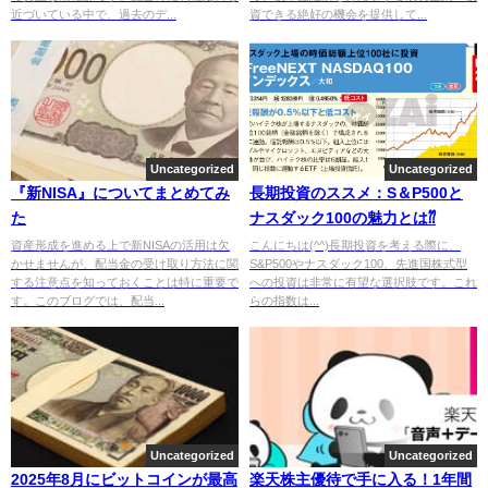
近づいている中で、過去のデ...
資できる絶好の機会を提供して...
Uncategorized
Uncategorized
『新NISA』についてまとめてみ
長期投資のススメ：S＆P500と
た
ナスダック100の魅力とは⁇
資産形成を進める上で新NISAの活用は欠
こんにちは(^^)長期投資を考える際に、
かせませんが、配当金の受け取り方法に関
S&P500やナスダック100、先進国株式型
する注意点を知っておくことは特に重要で
への投資は非常に有望な選択肢です。これ
す。このブログでは、配当...
らの指数は...
Uncategorized
Uncategorized
2025年8月にビットコインが最高
楽天株主優待で手に入る！1年間