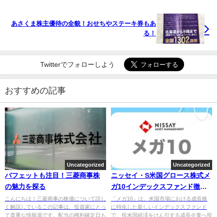
あさくま株主優待の全貌！おせちやステーキ券もあ
る！
Twitterでフォローしよう
おすすめの記事
Uncategorized
Uncategorized
バフェットも注目！三菱商事株
ニッセイ・S米国グロース株式メ
の魅力を探る
ガ10インデックスファンド徹底
レビュー
こんにちは！三菱商事の株価について詳し
「メガ10」は、米国市場における成長株
く解説しているこの記事は、投資家にとっ
に特化した新しいインデックスファンド
て貴重な情報源です。配当の権利確定日も
で、投米国経済をけん引する成長企業へ投