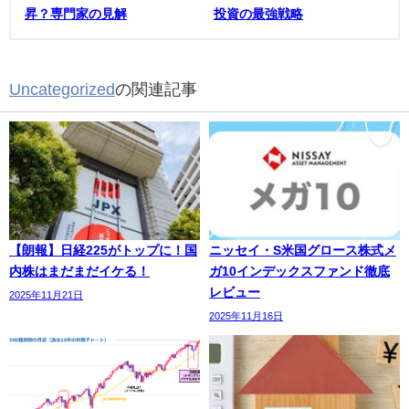
昇？専門家の見解
投資の最強戦略
Uncategorized
の関連記事
【朗報】日経225がトップに！国
ニッセイ・S米国グロース株式メ
内株はまだまだイケる！
ガ10インデックスファンド徹底
レビュー
2025年11月21日
2025年11月16日