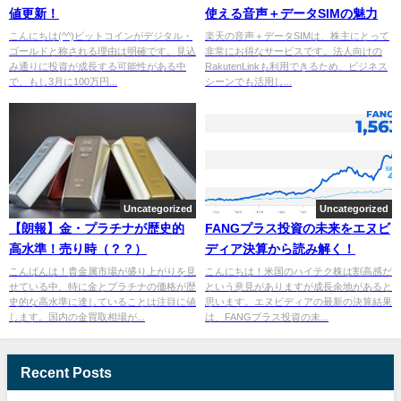
値更新！
使える音声＋データSIMの魅力
こんにちは(^^)ビットコインがデジタル・
楽天の音声＋データSIMは、株主にとって
ゴールドと称される理由は明確です。見込
非常にお得なサービスです。法人向けの
み通りに投資が成長する可能性がある中
RakutenLinkも利用できるため、ビジネス
で、もし3月に100万円...
シーンでも活用し...
Uncategorized
Uncategorized
【朗報】金・プラチナが歴史的
FANGプラス投資の未来をエヌビ
高水準！売り時（？？）
ディア決算から読み解く！
こんばんは！貴金属市場が盛り上がりを見
こんにちは！米国のハイテク株は割高感だ
せている中、特に金とプラチナの価格が歴
という意見がありますが成長余地があると
史的な高水準に達していることは注目に値
思います。エヌビディアの最新の決算結果
します。国内の金買取相場が...
は、FANGプラス投資の未...
Recent Posts