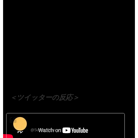
（出典 Youtube）
＜ツイッターの反応＞
Sunspot
@SunspotMoon