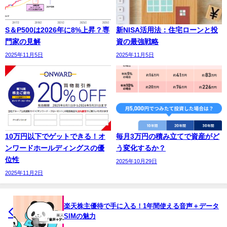
S＆P500は2026年に8%上昇？専
新NISA活用法：住宅ローンと投
門家の見解
資の最強戦略
2025年11月5日
2025年11月5日
10万円以下でゲットできる！オ
毎月3万円の積み立てで資産がど
ンワードホールディングスの優
う変化するか？
位性
2025年10月29日
2025年11月2日
楽天株主優待で手に入る！1年間使える音声＋データ
SIMの魅力