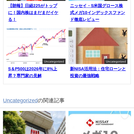
【朗報】日経225がトップ
ニッセイ・S米国グロース株
に！国内株はまだまだイケ
式メガ10インデックスファン
る！
ド徹底レビュー
Uncategorized
Uncategorized
S＆P500は2026年に8%上
新NISA活用法：住宅ローンと
昇？専門家の見解
投資の最強戦略
Uncategorized
の関連記事