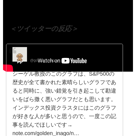
（出典 Youtube）
＜ツイッターの反応＞
つくだに
@golden_inago
シーゲル教授のこのグラフは、S&P500の
歴史が全て書かれた素晴らしいグラフであ
ると同時に、強い錯覚を引き起こして勘違
いをばら撒く悪いグラフだとも思います。
インデックス投資クラスタにはこのグラフ
が好きな人が多いと思うので、一度この記
事を読んでほしいです→
note.com/golden_inago/n…