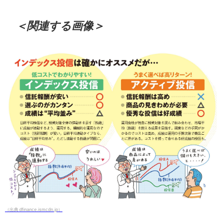
＜関連する画像＞
（出典 dfinance.ismcdn.jp）