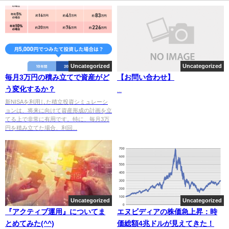
Uncategorized
Uncategorized
毎月3万円の積み立てで資産がど
【お問い合わせ】
う変化するか？
...
新NISAを利用した積立投資シミュレーシ
ョンは、将来に向けて資産形成の計画を立
てる上で非常に有用です。特に、毎月3万
円を積み立てた場合、利回...
Uncategorized
Uncategorized
『アクティブ運用』についてま
エヌビディアの株価急上昇：時
とめてみた(^^)
価総額4兆ドルが見えてきた！