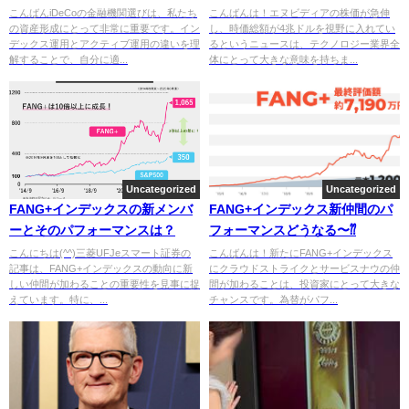
こんばんiDeCoの金融機関選びは、私たち
こんばんは！エヌビディアの株価が急伸
の資産形成にとって非常に重要です。イン
し、時価総額が4兆ドルを視野に入れてい
デックス運用とアクティブ運用の違いを理
るというニュースは、テクノロジー業界全
解することで、自分に適...
体にとって大きな意味を持ちま...
Uncategorized
Uncategorized
FANG+インデックスの新メンバ
FANG+インデックス新仲間のパ
ーとそのパフォーマンスは？
フォーマンスどうなる〜⁇
こんにちは(^^)三菱UFJeスマート証券の
こんばんは！新たにFANG+インデックス
記事は、FANG+インデックスの動向に新
にクラウドストライクとサービスナウの仲
しい仲間が加わることの重要性を見事に捉
間が加わることは、投資家にとって大きな
えています。特に、...
チャンスです。為替がパフ...