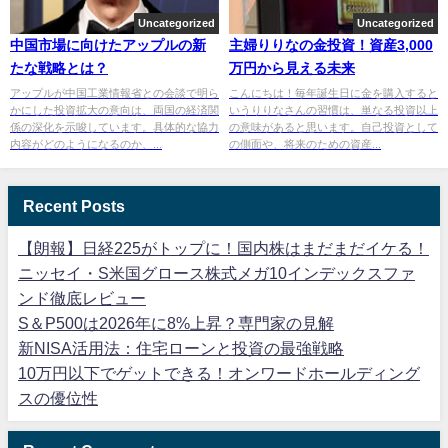
Uncategorized
Uncategorized
中国市場に向けたアップルの新
主婦りりなの金投資！資産3,000
たな戦略とは？
万円から見える未来
アップルが中国工業情報省との会談で明ら
こんにちは！毎年誕生日に金を購入すると
かにした投資拡大の意向は、両国の経済関
いうりりなさんの習慣は、単なる投資以上
係の深化を示唆しています。具体的な協力
の意味があると思います。自己投資として
内容がどのようになるのか、...
の側面や、将来のための資産...
Recent Posts
【朗報】日経225がトップに！国内株はまだまだイケる！
ニッセイ・S米国グロース株式メガ10インデックスファ
ンド徹底レビュー
S＆P500は2026年に8%上昇？専門家の見解
新NISA活用法：住宅ローンと投資の最強戦略
10万円以下でゲットできる！オンワードホールディング
スの優位性