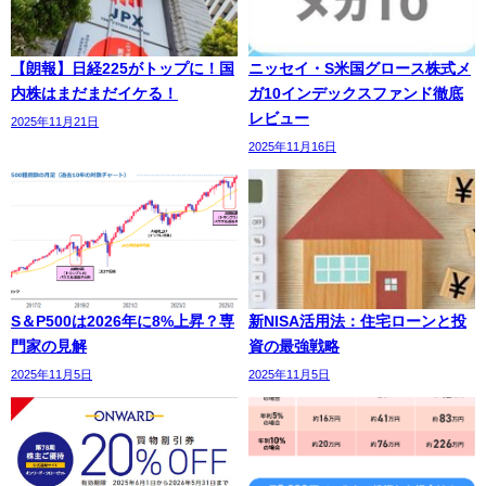
【朗報】日経225がトップに！国
ニッセイ・S米国グロース株式メ
内株はまだまだイケる！
ガ10インデックスファンド徹底
レビュー
2025年11月21日
2025年11月16日
S＆P500は2026年に8%上昇？専
新NISA活用法：住宅ローンと投
門家の見解
資の最強戦略
2025年11月5日
2025年11月5日